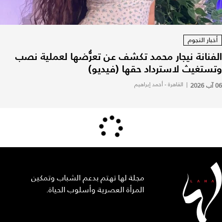
أخبار النجوم
الفنانة نيجار محمد تكشف عن تعرُّضها لعملية نصب
وتستغيث لاسترداد حقها (فيديو)
06 آب 2026
|
القاهرة - أحمد إبراهيم
مجلة لها تهتم بدعم الشباب وتمكين
المرأة العصرية وأسلوب الحياة.