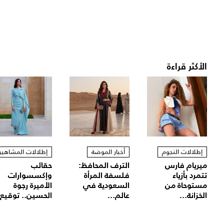
الأكثر قراءة
إطلالات النجوم
أخبار الموضة
إطلالات المشاهير
ميريام فارس
الترف المحافظ:
حقائب
تتمرد بأزياء
فلسفة المرأة
وإكسسوارات
مستوحاة من
السعودية في
الأميرة رجوة
الخزانة...
عالم...
الحسين.. توقيع.