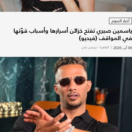
أخبار النجوم
ياسمين صبري تفتح خزائن أسرارها وأسباب قوّتها
في المواقف (فيديو)
06 آب 2026
|
القاهرة - نيرمين زكي