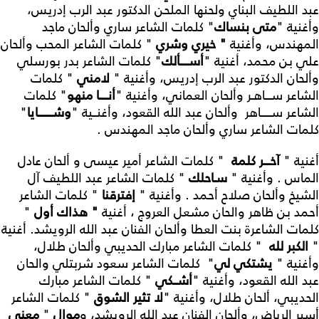
عبد اللطيف البناي ولحنها الملحن الدكتور عبد الرب إدريس،
وأغنية "
متى بنساك
" كلمات الشاعر ساري وألحان ماجد
المهندس، وأغنية
" خيري وشري
" كلمات الشاعر المحب وألحان
علي بن محمد، أغنية "
أســــألك
" كلمات الشاعر بدر بورسلي
وألحان الدكتور عبد الرب إدريس، وأغنية "
لامني
" كلمات
الشاعر ســـاهـر وألحان العماني، وأغنية "
أنــــا منهو
" كلمات
الشاعر ســـــاهر وألحان عبد الله القعود، وأغنــية "
وشـــــــايا
"
كلمات الشاعر ساري وألحان ماجد المهندس .
أغنية "
آخـــر كلمة
" كلمات الشاعر أمير عيسى و ألحان عادل
الماس . وأغنية "
سـاحلك
" كلمات الشاعر عبد اللطيف آل
الشيخ وألحان صلاح أحمد . وأغنية "
إفترقنا
" كلمات الشاعر
أحمد بن ظاهر والحان مشعل العروج ، أغنية
" هذاك أول
"
كلمات الشاعرة بنت العطا وألحان الفنان عبد الله الرويشد. أغنية
"
الكبر لله
" كلمات الشاعر مبارك الحديبي وألحان طلال،
وأغنية "
يشتكي لي
" كلمات الشاعر سعود شربتلي والحان
عبد الله القعود، وأغنية "
أشــكي
" كلمات الشاعر مبارك
الحديبي، ألحان طلال، وأغنية "
لا تثير الشوق
" كلمات الشاعر
أسير الرياض، وألحان الفنان عبد الله الرويشد، و
موال
"
معنى