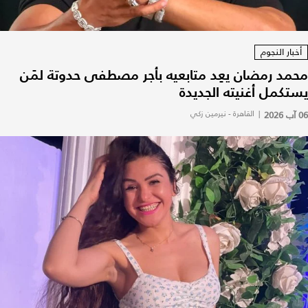
أخبار النجوم
محمد رمضان يعِد متابعيه بأجر مصطفى حدوتة لمَن
يستكمل أغنيته الجديدة
06 آب 2026
|
القاهرة - نيرمين زكي