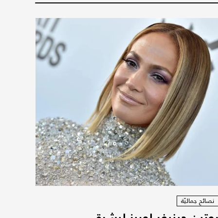
نصائح جماليّة
وتين جينيفر لوبيز لبشرة