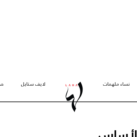
نساء ملهمات
لايف ستايل
صح
الأساس