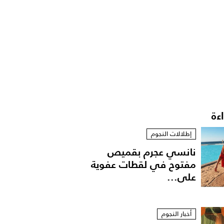
اءة
إطلالات النجوم
نانسي عجرم بقميص
مفتوح في لقطات عفوية
على...
أخبار النجوم