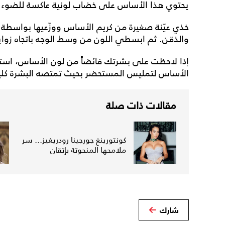
يحتوي هذا الأساس على خضاب لونية عاكسة للضوء ل
خذي عيّنة صغيرة من كريم الأساس ووزّعيها بواسطة 
والذقن. ثم ابسطي اللون من وسط الوجه باتجاه زواياه
إذا لاحظت على بشرتك فائضاً من لون الأساس، است
الأساس لتمليس المستحضر بحيث تمتصه البشرة كلياً
مقالات ذات صلة
كونتورينغ جورجينا رودريغيز... سر
ملامحها المنحوتة بإتقان
شارك