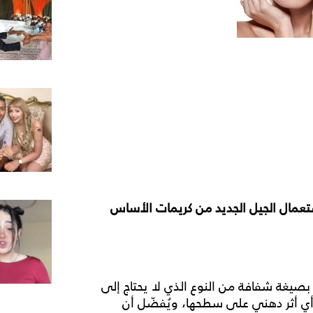
عمال الجيل الجديد من كريمات الأساس
ختاري كريم أساس سائل Liquid أو مدمج Compact بصيغة شفافة من النوع الذي لا يحتاج إلى
ك أي أثر دهني على سطحها، ويُفضّل أن