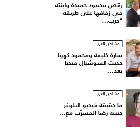
رقص محمود حميدة وابنته
في زفافها على طريقة
"حرب...
مشاهير العرب
سارة خليفة ومحمود كهربا
حديث السوشيال ميديا
بعد...
Chanel Perfection Lumiere
مشاهير العرب
ما حقيقة فيديو البلوغر
حبيبة رضا المسرّب مع...