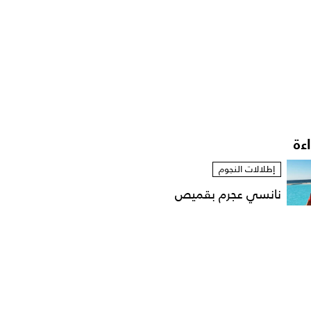
اءة
إطلالات النجوم
نانسي عجرم بقميص
مفتوح في لقطات عفوية
على...
مشاهير العرب
الإعلامية داليا فؤاد تهدّد