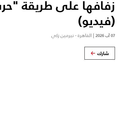
زفافها على طريقة "حرب
(فيديو)
|
القاهرة - نيرمين زكي
07 آب 2026
شارك