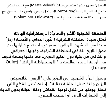
الجمال: مظهر بشرة مخملي مطفأ (Matte Velvet) مع تحديد نحتي
دقيق لملامح الوجه (Contouring)، وكحل عربي درامي حاد، يُنسق مع
تسريحات كلاسيكية ذات حجم كثيف (Voluminous Blowout).
المنطقة الشرقية (الخُبر والدمام): الأرستقراطية الهادئة
تُمثل سيدة المنطقة الشرقية (الخُبر، الدمام، والأحساء) رمزاً
فريداً في المشهد الأزيائي السعودي؛ إذ تجمع خياراتها بين
عمق التاريخ الثقافي للمنطقة الشرقية، وقربها الجغرافي
والثقافي من بقية دول الخليج العربي، مما منحها بصمة تُعرف
في أروقة الأزياء العالمية بـ "الأرستقراطية الهادئة" (Quiet
Luxury).
وتميل امرأة الشرقية إلى التركيز على "الرقي الكلاسيكي
الرزين والتفاصيل المتقنة بعناية"، إذ تبحث عن القطع التي
تنطق جودتها من خلال نوعية القماش ودقة الحياكة بدون الحاجة
إلى الشعارات البارزة أو الصخب البصري.