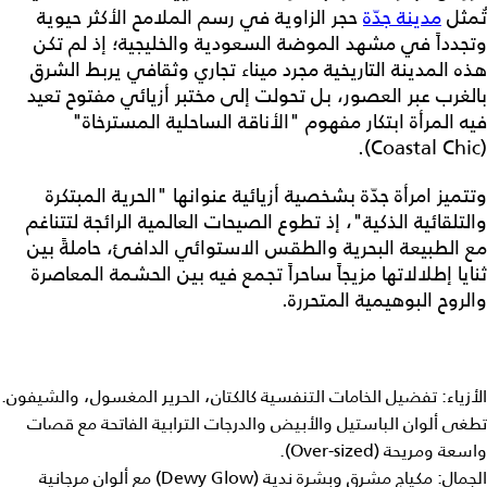
تُمثل
مدينة جدّة
حجر الزاوية في رسم الملامح الأكثر حيوية
وتجدداً في مشهد الموضة السعودية والخليجية؛ إذ لم تكن
هذه المدينة التاريخية مجرد ميناء تجاري وثقافي يربط الشرق
بالغرب عبر العصور، بل تحولت إلى مختبر أزيائي مفتوح تعيد
فيه المرأة ابتكار مفهوم "الأناقة الساحلية المسترخاة"
(Coastal Chic).
وتتميز امرأة جدّة بشخصية أزيائية عنوانها "الحرية المبتكرة
والتلقائية الذكية"، إذ تطوع الصيحات العالمية الرائجة لتتناغم
مع الطبيعة البحرية والطقس الاستوائي الدافئ، حاملةً بين
ثنايا إطلالاتها مزيجاً ساحراً تجمع فيه بين الحشمة المعاصرة
والروح البوهيمية المتحررة.
الأزياء: تفضيل الخامات التنفسية كالكتان، الحرير المغسول، والشيفون.
تطغى ألوان الباستيل والأبيض والدرجات الترابية الفاتحة مع قصات
واسعة ومريحة (Over-sized).
الجمال: مكياج مشرق وبشرة ندية (Dewy Glow) مع ألوان مرجانية