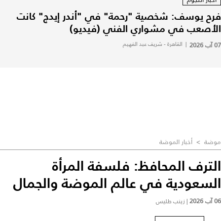
فرح يوسف: شخصية "رحمة" في "أندر إيدج" كانت
الأصعب في مشواري الفني (فيديو)
07 آب 2026
|
القاهرة - شريف عبد الفهيم
موضة
>
أخبار الموضة
الترف المحافظ: فلسفة المرأة
السعودية في عالم الموضة والجمال
06 آب 2026
|
زينب طليس