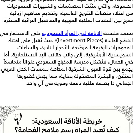
الطموحة، والتي مكّنت المصمّمات والشهيرات السعوديات
من اعتلاء منصات التتويج العالمية، وتقديم مفاهيم أزيائية
تمزج بين القصات الملكية المهيبة والتفاصيل التراثية المبتكرة.
تعتمد فلسفة
الأناقة لدى المرأة السعودية
على الاستثمار في
القطع الخالدة (Investment Pieces)؛ حيث تُقبل على اقتناء
المجوهرات الرفيعة المرصّعة بالأحجار النادرة، والساعات
السويسرية الأرشيفية، إلى جانب حقائب اليد الاستثمارية. أما
في الجمال، فتُشكل مدرسة المكياج السعودي عنواناً متماسكاً
يجمع بين قوة العيون الشرقية المحاطة بلمسات الكحل العربي
المتقن، والبشرة المصقولة بعناية، مما يجعل حُضورها
الجمالي ذا بصمة ملكية ناعمة وقوية في آنٍ واحد.