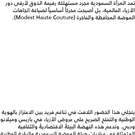
تعد المرأة السعودية مجرد مستهلكة رفيعة الذوق لأرقى دور
الأزياء العالمية، بل أصبحت محركاً أساسياً لصياغة اتجاهات
الموضة المحافظة والفاخرة (Modest Haute Couture).
يتجلى هذا الحضور اللافت في تناغم فريد بين الاعتزاز بالهوية
الوطنية والتفتح الصريح على عروض الأزياء في باريس وميلانو
ودبي. وتدعم هذه النهضةَ البيئةُ الاقتصاديةُ والثقافية
المتمثلة في مبادرات هيئة الموضة السعودية والرؤية الوطنية