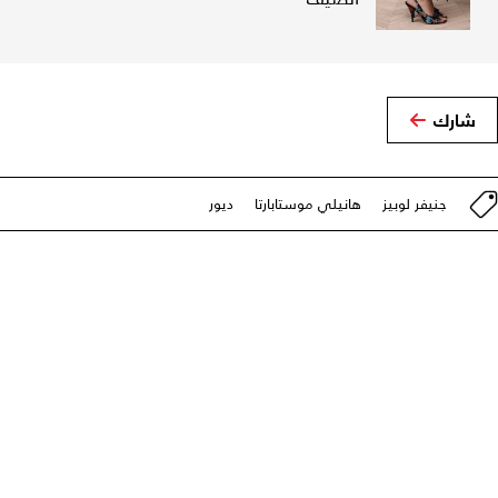
شارك
جنيفر لوبيز
هانيلي موستابارتا
ديور