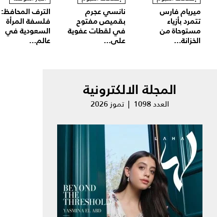
ميريام فارس
نانسي عجرم
الترف المحافظ:
تتمرد بأزياء
بقميص مفتوح
فلسفة المرأة
مستوحاة من
في لقطات عفوية
السعودية في
الخزانة...
على...
عالم...
المجلة الالكترونية
العدد 1098 | تموز 2026