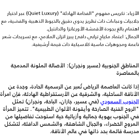
الأزياء: تكريس مفهوم "الفخامة الهادئة" (Quiet Luxury) عبر اختيار
جلابيات وعباءات ذات تطريز يدوي دقيق بالخيوط الذهبية والفضية، مع
اهتمام بالغ بجودة الأقمشة الأورغانزا والدانتيل.
الجمال: اعتماد مكياج ترابي دافئ يبرز اتزان الملامح، مع تسريحات شعر
ناعمة ومجوهرات ماسية كلاسيكية ذات قيمة أرشيفية.
المناطق الجنوبية (عسير ونجران): الأصالة الملونة المدمجة
بالمعاصرة
إذا كانت العاصمة الرياض تُعبر عن الرسمية الحادة، وجدة عن
الأناقة الساحلية، والشرقية عن الأرستقراطية الهادئة، فإن امرأة
الجنوب السعودي
(في عسير، جازان، الباحة، ونجران) تمثل
"الروح الفنية الصارخة وأيقونة الألوان الطبيعية". تتميز المرأة
في الجنوب بهوية جمالية وأزيائية حية استوحت تفاصيلها من
المروج الخضراء، والجبال الشاهقة، والشمس الدافئة، لتشكل
مدرسة قائمة بحد ذاتها في عالم الأناقة.