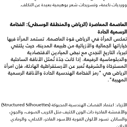
وورديات ناعمة، وتسريحات شعر بوهيمية بعيدة عن التكلف.
العاصمة المعاصرة (الرياض والمنطقة الوسطى): الفخامة
الرسمية الحادة
تعكس المرأة في الرياض قوة العاصمة. تستمد المرأة فيها
خياراتها الجمالية والأزيائية من طبيعة المدينة، حيث يلتقي
كبرياء التاريخ النجدي مع نبض الميادين الاقتصادية
والدبلوماسية الرفيعة. إذا كانت جدّة تُمثل الأناقة الساحلية
المسترخاة والشرقية تُعبر عن الأرستقراطية الهادئة، فإن امرأة
الرياض هي "رمز الفخامة الهندسية الحادة والأناقة الرسمية
المهيبة".
الأزياء: اعتماد القصات الهندسية المحبوكة (Structured Silhouettes)
والأقمشة الفاخرة ذات الوزن الكثيف مثل الكريب الصوف، والجوخ،
والساتان. تسود الألوان القوية كالأسود الفاخر، الكحلي، والرمادي
الداكن.