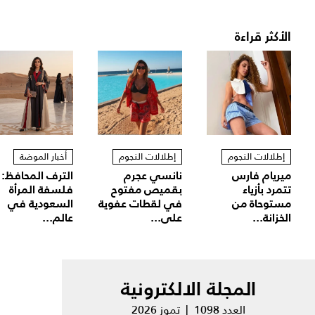
الأكثر قراءة
إطلالات النجوم
إطلالات النجوم
أخبار الموضة
ميريام فارس
نانسي عجرم
الترف المحافظ:
تتمرد بأزياء
بقميص مفتوح
فلسفة المرأة
مستوحاة من
في لقطات عفوية
السعودية في
الخزانة...
على...
عالم...
المجلة الالكترونية
العدد 1098 | تموز 2026