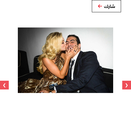
شارك
›
‹