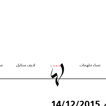
نساء ملهمات
لايف ستايل
صح
14