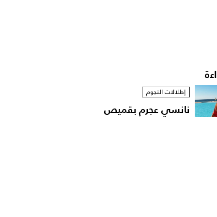
اءة
إطلالات النجوم
نانسي عجرم بقميص
مفتوح في لقطات عفوية
على...
مشاهير العرب
الإعلامية داليا فؤاد تهدّد
باللجوء الى القضاء...