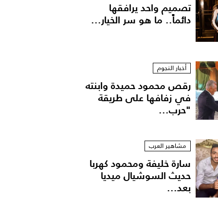
تصميم واحد يرافقها
دائماً.. ما هو سر الخيار...
أخبار النجوم
رقص محمود حميدة وابنته
في زفافها على طريقة
"حرب...
مشاهير العرب
سارة خليفة ومحمود كهربا
حديث السوشيال ميديا
بعد...