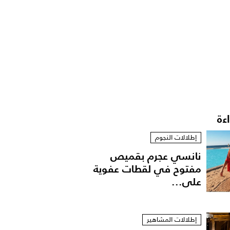
اءة
إطلالات النجوم
نانسي عجرم بقميص
مفتوح في لقطات عفوية
على...
إطلالات المشاهير