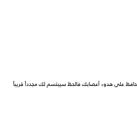
حافظ على هدوء أعصابك فالحظ سيبتسم لك مجدداً قريباً