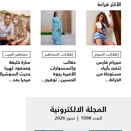
الأكثر قراءة
إطلالات النجوم
إطلالات المشاهير
مشاهير العرب
ميريام فارس
حقائب
سارة خليفة
تتمرد بأزياء
وإكسسوارات
ومحمود كهربا
مستوحاة من
الأميرة رجوة
حديث السوشيال
الخزانة...
الحسين.. توقيع...
ميديا بعد...
المجلة الالكترونية
العدد 1098 | تموز 2026