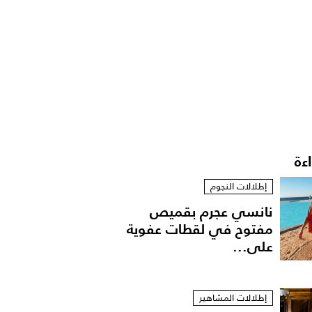
اءة
إطلالات النجوم
نانسي عجرم بقميص
مفتوح في لقطات عفوية
على...
إطلالات المشاهير