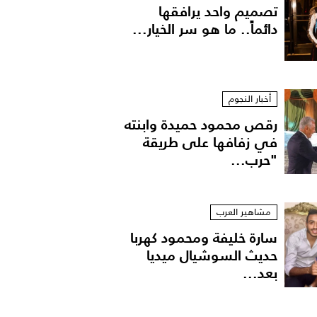
تصميم واحد يرافقها
دائماً.. ما هو سر الخيار...
أخبار النجوم
رقص محمود حميدة وابنته
في زفافها على طريقة
"حرب...
مشاهير العرب
سارة خليفة ومحمود كهربا
حديث السوشيال ميديا
بعد...