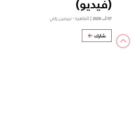
(فيديو)
|
القاهرة - نيرمين زكي
07 آب 2026
شارك