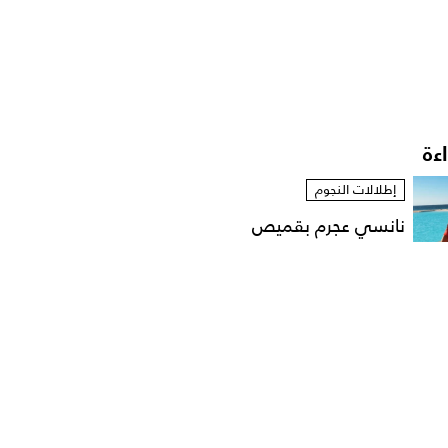
اءة
إطلالات النجوم
نانسي عجرم بقميص
مفتوح في لقطات عفوية
على...
مشاهير العرب
الإعلامية داليا فؤاد تهدّد
باللجوء الى القضاء...