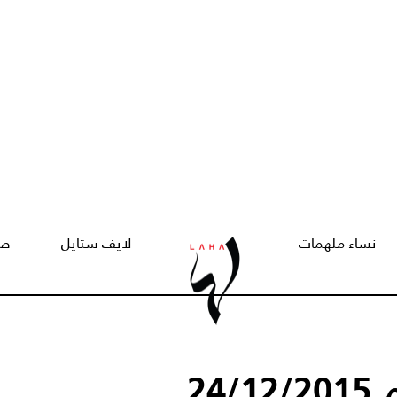
نساء ملهمات
لايف ستايل
صح
24