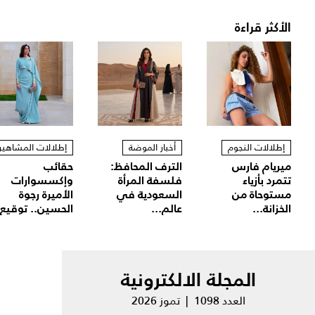
الأكثر قراءة
إطلالات النجوم
أخبار الموضة
إطلالات المشاهير
ميريام فارس
الترف المحافظ:
حقائب
تتمرد بأزياء
فلسفة المرأة
وإكسسوارات
مستوحاة من
السعودية في
الأميرة رجوة
الخزانة...
عالم...
الحسين.. توقيع.
المجلة الالكترونية
العدد 1098 | تموز 2026