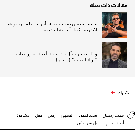
مقالات ذات صلة
محمد رمضان يعِد متابعيه بأجر مصطفى حدوتة
لمَن يستكمل أغنيته الجديدة
وائل جسار يقلّل من قيمة أغنية عمرو دياب
"لولا البنات" (فيديو)
شارك
محمد رمضان
سعد لمجرد
الجمهور
رحيل
حفل
مشاجرة
أحمد عصام
عمل سينمائي