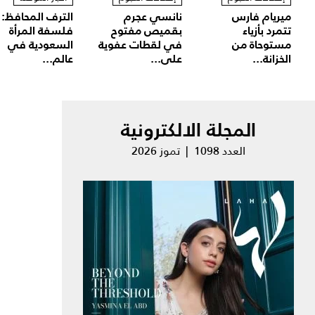
ميريام فارس
نانسي عجرم
الترف المحافظ:
تتمرد بأزياء
بقميص مفتوح
فلسفة المرأة
مستوحاة من
في لقطات عفوية
السعودية في
الخزانة...
على...
عالم...
المجلة الالكترونية
العدد 1098 | تموز 2026