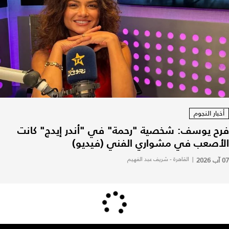
أخبار النجوم
فرح يوسف: شخصية "رحمة" في "أندر إيدج" كانت
الأصعب في مشواري الفني (فيديو)
07 آب 2026
|
القاهرة - شريف عبد الفهيم