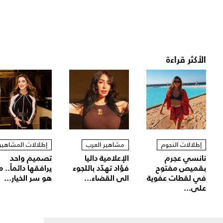
الأكثر قراءة
إطلالات النجوم
مشاهير العرب
إطلالات المشاهير
نانسي عجرم
الإعلامية داليا
تصميم واحد
بقميص مفتوح
فؤاد تهدّد باللجوء
يرافقها دائماً.. م
في لقطات عفوية
الى القضاء...
هو سر الخيار...
على...