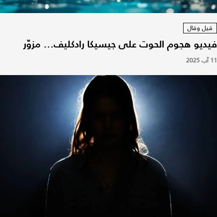
قيل وقال
فيديو هجوم الحوت على جيسيكا رادكليف... مزوّر
11 آب 2025