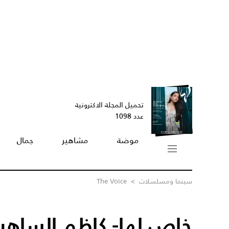
تحميل المجلة الاكترونية
عدد 1098
موضة
مشاهير
جمال
سينما ومسلسلات
>
The Voice
خاص لها- كاظم الساهر: