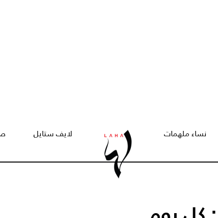
نساء ملهمات
لايف ستايل
صح
 كل يوم