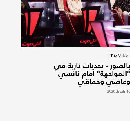
The Voice
الصور - تحديات نارية في
المواجهة" أمام نانسي
عاصي وحماقي
1 شباط 2020