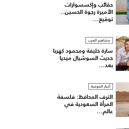
حقائب وإكسسوارات
الأميرة رجوة الحسين..
توقيع...
مشاهير العرب
سارة خليفة ومحمود كهربا
حديث السوشيال ميديا
بعد...
أخبار الموضة
الترف المحافظ: فلسفة
المرأة السعودية في
عالم...