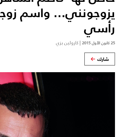
يزوجونني... واسم زوج
رأسي
|
كارولين بزي
25 كانون الأول 2015
شارك