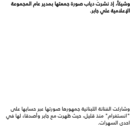
وشيكاً، إذ نشرت دياب صورة جمعتها بمدير عام المجموعة
الإعلامية علي جابر.
وشاركت الفنانة اللبنانية جمهورها صورتها عبر حسابها على
"انستغرام" منذ قليل، حيث ظهرت مع جابر وأصدقاء لها في
احدى السهرات.