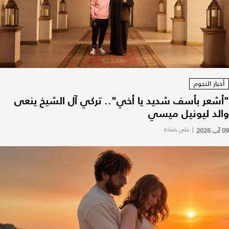
أخبار النجوم
"أشعر بأسف شديد يا أخي".. تركي آل الشيخ ينعى
والد ليونيل ميسي
09 آب 2026
|
علي حمادة