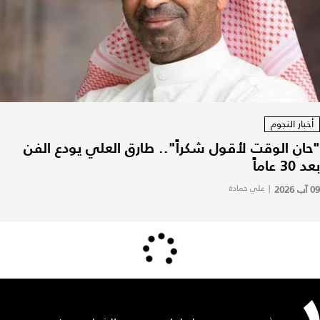
أخبار النجوم
"حان الوقت لأقول شكراً".. طارق العلي يودع الفن
بعد 30 عاماً
09 آب 2026
|
علي حمادة