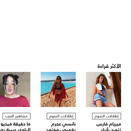
الأكثر قراءة
إطلالات النجوم
إطلالات النجوم
مشاهير العرب
ميريام فارس
نانسي عجرم
ما حقيقة فيديو
تتمرد بأزياء
بقميص مفتوح
البلوغر حبيبة رض