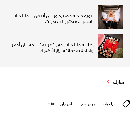
تنورة جلدية قصيرة وريش أبيض... مايا دياب
بأسلوب فيكتوريا سيكريت
إطلالة مايا دياب في "غريبة"... فستان أحمر
وأجنحة ضخمة تسرق الأضواء
شارك
مايا دياب
ام بي سي
علي جابر
mbc