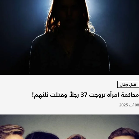
قيل وقال
محاكمة امرأة تزوجت 37 رجلاً وقتلت ثلثهم!
08 آب 2025