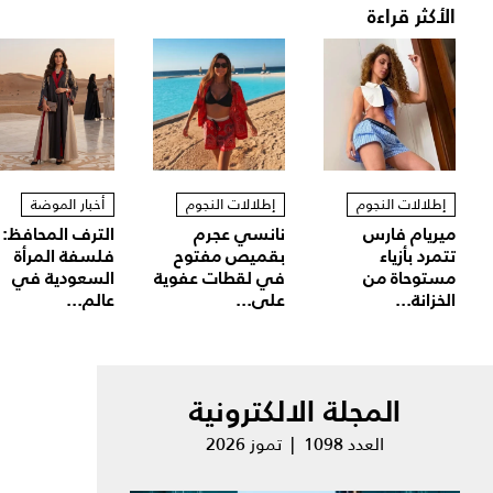
الأكثر قراءة
إطلالات النجوم
إطلالات النجوم
أخبار الموضة
ميريام فارس
نانسي عجرم
الترف المحافظ:
تتمرد بأزياء
بقميص مفتوح
فلسفة المرأة
مستوحاة من
في لقطات عفوية
السعودية في
الخزانة...
على...
عالم...
المجلة الالكترونية
العدد 1098 | تموز 2026