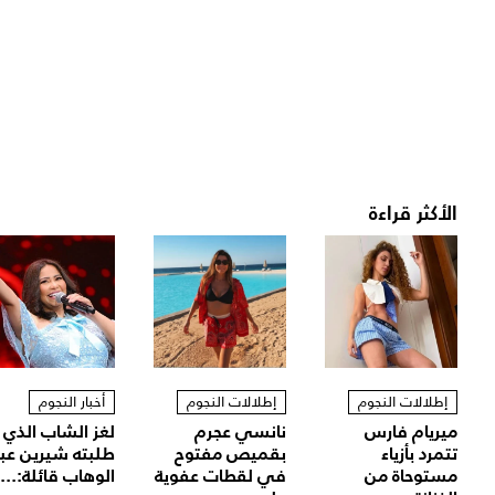
الأكثر قراءة
إطلالات النجوم
إطلالات النجوم
أخبار النجوم
ميريام فارس
نانسي عجرم
لغز الشاب الذي
تتمرد بأزياء
بقميص مفتوح
طلبته شيرين عب
مستوحاة من
في لقطات عفوية
الوهاب قائلة:...