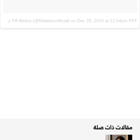
A video posted by Fifi Abdou (@fifiabdouofficial)
on
Dec 28, 2015 at 12:54pm PST
مقالات ذات صلة