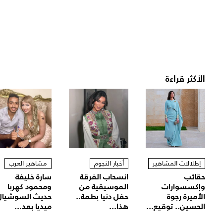
الأكثر قراءة
إطلالات المشاهير
أخبار النجوم
مشاهير العرب
حقائب
انسحاب الفرقة
سارة خليفة
وإكسسوارات
الموسيقية من
ومحمود كهربا
الأميرة رجوة
حفل دنيا بطمة..
حديث السوشيال
الحسين.. توقيع...
هذا...
ميديا بعد...