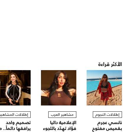
الأكثر قراءة
إطلالات النجوم
مشاهير العرب
إطلالات المشاهير
نانسي عجرم
الإعلامية داليا
تصميم واحد
بقميص مفتوح
فؤاد تهدّد باللجوء
يرافقها دائماً.. م