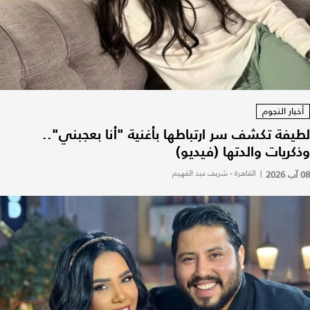
أخبار النجوم
لطيفة تكشف سر ارتباطها بأغنية "أنا بعجبني"..
وذكريات والدتها (فيديو)
08 آب 2026
|
القاهرة - شريف عبد الفهيم