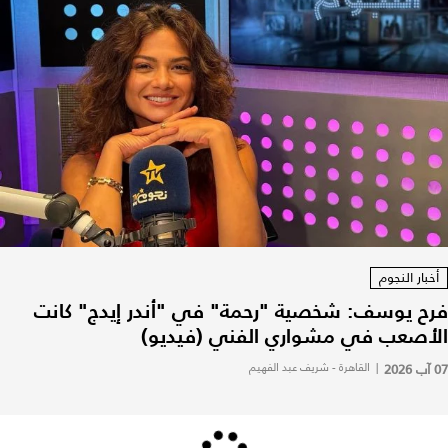
أخبار النجوم
فرح يوسف: شخصية "رحمة" في "أندر إيدج" كانت
الأصعب في مشواري الفني (فيديو)
07 آب 2026
|
القاهرة - شريف عبد الفهيم