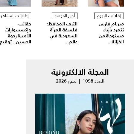
إطلالات النجوم
أخبار الموضة
إطلالات المشاهير
ميريام فارس
الترف المحافظ:
حقائب
تتمرد بأزياء
فلسفة المرأة
وإكسسوارات
مستوحاة من
السعودية في
الأميرة رجوة
الخزانة...
عالم...
الحسين.. توقيع.
المجلة الالكترونية
العدد 1098 | تموز 2026