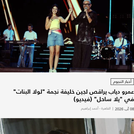
أخبار النجوم
عمرو دياب يراقص لجين خليفة نجمة "لولا البنات"
في "يلا ساحل" (فيديو)
08 آب 2026
|
القاهرة - أحمد إبراهيم