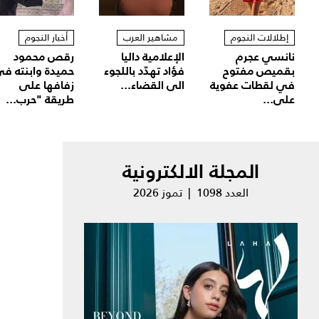
إطلالات النجوم
مشاهير العرب
أخبار النجوم
نانسي عجرم
الإعلامية داليا
رقص محمود
بقميص مفتوح
فؤاد تهدّد باللجوء
حميدة وابنته ف
في لقطات عفوية
الى القضاء...
زفافها على
على...
طريقة "حرب...
المجلة الالكترونية
العدد 1098 | تموز 2026