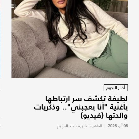
أخبار النجوم
لطيفة تكشف سر ارتباطها
ز
بأغنية "أنا بعجبني".. وذكريات
ب
والدتها (فيديو)
ع
08 آب 2026
|
القاهرة - شريف عبد الفهيم
8