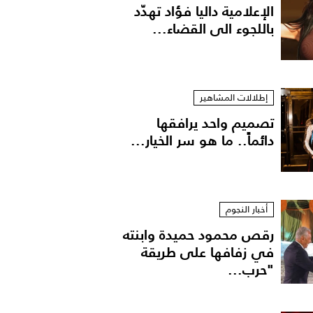
الإعلامية داليا فؤاد تهدّد
باللجوء الى القضاء...
إطلالات المشاهير
تصميم واحد يرافقها
دائماً.. ما هو سر الخيار...
أخبار النجوم
رقص محمود حميدة وابنته
في زفافها على طريقة
"حرب...