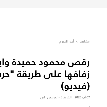
مشاهير
>
أخبار النجوم
رقص محمود حميدة واب
زفافها على طريقة "حرب
(فيديو)
|
القاهرة - نيرمين زكي
07 آب 2026