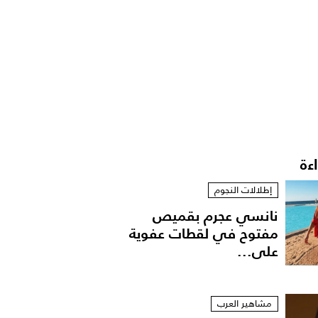
اءة
إطلالات النجوم
نانسي عجرم بقميص
مفتوح في لقطات عفوية
على...
مشاهير العرب