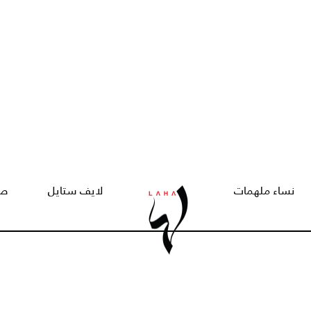
نساء ملهمات
لايف ستايل
صح