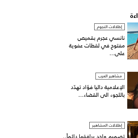
اءة
إطلالات النجوم
نانسي عجرم بقميص
مفتوح في لقطات عفوية
على...
مشاهير العرب
الإعلامية داليا فؤاد تهدّد
باللجوء الى القضاء...
إطلالات المشاهير
تصميم واحد يرافقها دائماً..