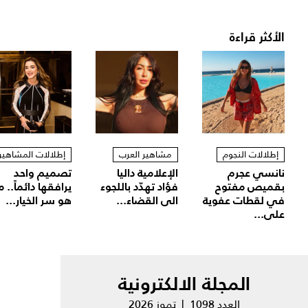
الأكثر قراءة
إطلالات النجوم
مشاهير العرب
إطلالات المشاهير
نانسي عجرم
الإعلامية داليا
تصميم واحد
بقميص مفتوح
فؤاد تهدّد باللجوء
يرافقها دائماً.. م
في لقطات عفوية
الى القضاء...
هو سر الخيار...
على...
المجلة الالكترونية
العدد 1098 | تموز 2026