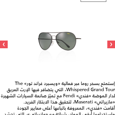
›
‹
إستمتع بسحر روما عبر فعالية «ويسبرد غراند تور» The
Whispered Grand Tour، التي يتضافر فيها الإرث العريق
لدار الموضة «فندي» Fendi مع تميّز صانعة السيارات الشهيرة
«مازيراتي» Maserati، لتحقيق هذا الابتكار الفريد.
أقامت «فندي»، المعروفة باتباعها أعلى معايير الجودة
واستخدامها أرقى المواد، شراكة مع «مازيراتي»، التي تجسّد