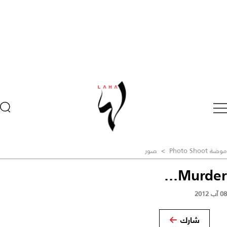
موضة Photo Shoot
>
صور
Murder...
08 آب 2012
شارك