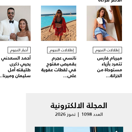
إطلالات النجوم
إطلالات النجوم
أخبار النجوم
ميريام فارس
نانسي عجرم
أحمد السعدني
تتمرد بأزياء
بقميص مفتوح
يحيي ذكرى
مستوحاة من
في لقطات عفوية
طليقته أمل
الخزانة...
على...
سليمان وميرنا...
المجلة الالكترونية
العدد 1098 | تموز 2026