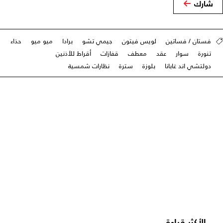
شارك
فستان / فساتين
لويس فيتون
جيمي تشو
برادا
ميو ميو
حذاء
تنورة
سوار
عقد
معطف
قفازات
أقراط للأذنين
دولتشي اند غابانا
بلوزة
سترة
نظارات شمسية
الأكثر قراءة