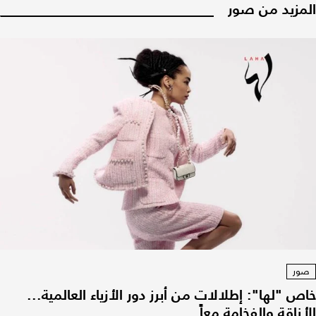
المزيد من صور
صور
خاص "لها": إطلالات من أبرز دور الأزياء العالمية...
الأناقة والفخامة معاً