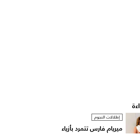
اءة
إطلالات النجوم
ميريام فارس تتمرد بأزياء
مستوحاة من الخزانة...