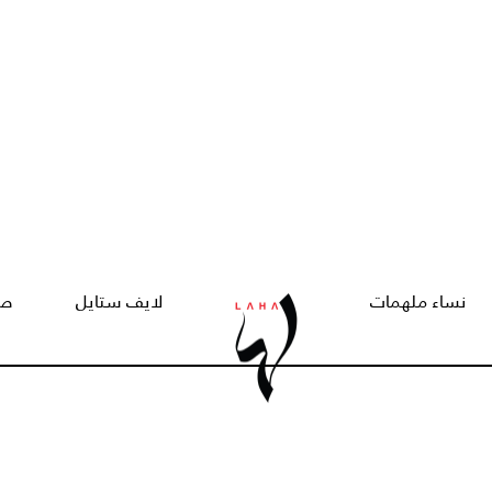
نساء ملهمات
لايف ستايل
صح