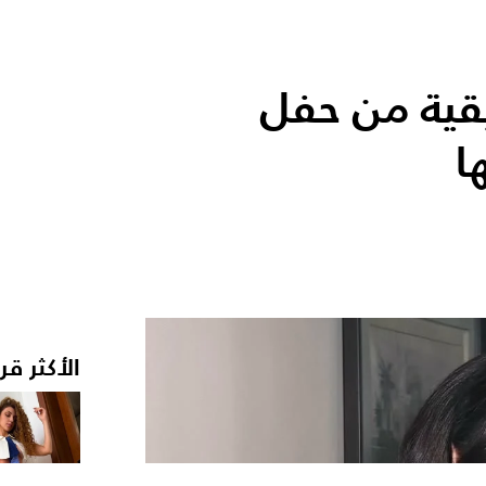
قية من حفل
ا
الأكثر قر