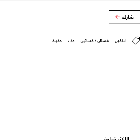
شارك
لانفين
فستان / فساتين
حذاء
حقيبة
الأكثر قراءة