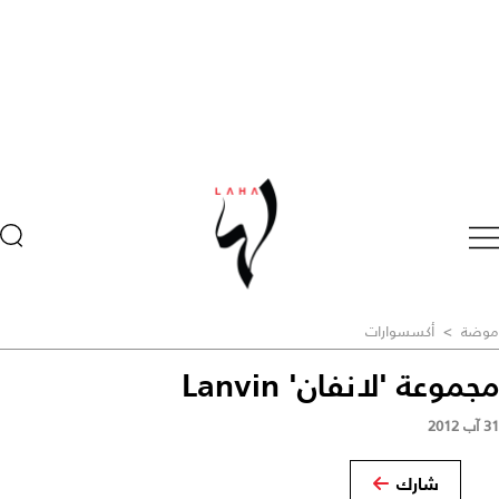
موضة
>
أكسسوارات
مجموعة 'لانفان' Lanvin
31 آب 2012
شارك