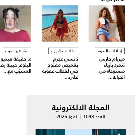
إطلالات النجوم
إطلالات النجوم
مشاهير العرب
ميريام فارس
نانسي عجرم
ما حقيقة فيديو
تتمرد بأزياء
بقميص مفتوح
البلوغر حبيبة رض
مستوحاة من
في لقطات عفوية
المسرّب مع...
الخزانة...
على...
المجلة الالكترونية
العدد 1098 | تموز 2026