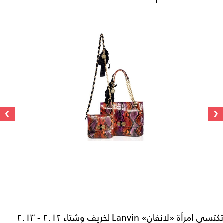
›
‹
تكتسي امرأة «لانفان» Lanvin لخريف وشتاء ٢٠١٢ - ٢٠١٣