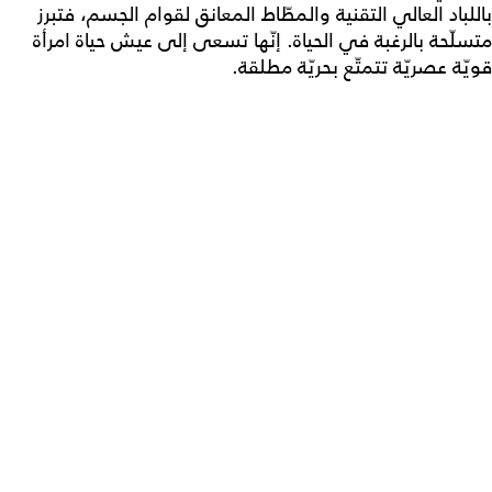
باللباد العالي التقنية والمطّاط المعانق لقوام الجسم، فتبرز
متسلّحة بالرغبة في الحياة. إنّها تسعى إلى عيش حياة امرأة
قويّة عصريّة تتمتّع بحريّة مطلقة.