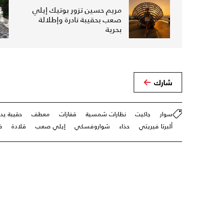
مريم حسين تزور بوتيك إيلي
صعب بحقيبة نادرة وإطلالة
بحرية
شارك
سوار
جاكيت
نظارات شمسية
قفازات
معطف
حقيبة يد
ألبرتا فيريتي
حذاء
شواروفسكي
إيلي صعب
قلادة
ف