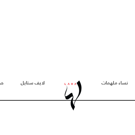
نساء ملهمات
لايف ستايل
صح