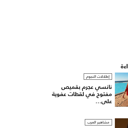
اءة
إطلالات النجوم
نانسي عجرم بقميص
مفتوح في لقطات عفوية
على...
مشاهير العرب