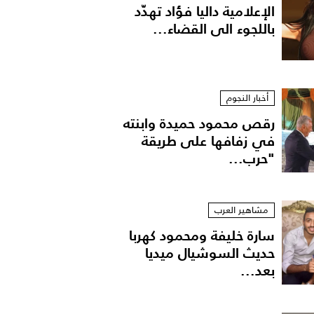
الإعلامية داليا فؤاد تهدّد
باللجوء الى القضاء...
أخبار النجوم
رقص محمود حميدة وابنته
في زفافها على طريقة
"حرب...
مشاهير العرب
سارة خليفة ومحمود كهربا
حديث السوشيال ميديا
بعد...