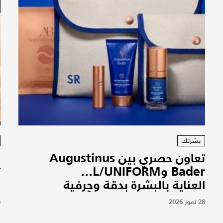
بشرتك
تعاون حصري بين Augustinus
Bader وL/UNIFORM...
ث
العناية بالبشرة بدقة وحِرفية
ا
28 تموز 2026
4