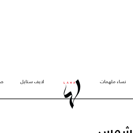
نساء ملهمات
لايف ستايل
صح
 الشمس