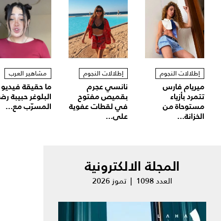
إطلالات النجوم
إطلالات النجوم
مشاهير العرب
ميريام فارس
نانسي عجرم
ما حقيقة فيديو
تتمرد بأزياء
بقميص مفتوح
البلوغر حبيبة رض
مستوحاة من
في لقطات عفوية
المسرّب مع...
الخزانة...
على...
المجلة الالكترونية
العدد 1098 | تموز 2026