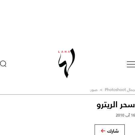
جمال Photoshoot
>
صور
سحر الريترو
16 آب 2010
شارك