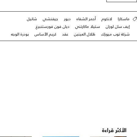
ماسكارا
لانكوم
أحمر الشفاه
ديور
جيفنشي
شانيل
إيف سان لوران
ستيلا ماكارتني
ديان فون فورستنبرغ
شركة توب ميوزك
ظلال العينين
عقد
كريم الأساس
بودرة الوجه
الأكثر قراءة