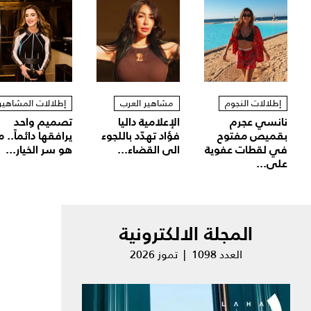
إطلالات النجوم
مشاهير العرب
إطلالات المشاهير
نانسي عجرم
الإعلامية داليا
تصميم واحد
بقميص مفتوح
فؤاد تهدّد باللجوء
يرافقها دائماً.. م
في لقطات عفوية
الى القضاء...
هو سر الخيار...
على...
المجلة الالكترونية
العدد 1098 | تموز 2026