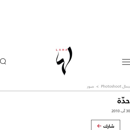
جمال Photoshoot
>
صور
حدّة
30 آب 2010
شارك