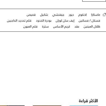
ماسكارا
لانكوم
ديور
جيفنشي
شانيل
قميص
فستان / فساتين
إيف سان لوران
بودرة الخدود
قلم تحديد الحاجبين
ظلال العينين
عقد
كريم الأساس
سترة
قلم العيون
الأكثر قراءة