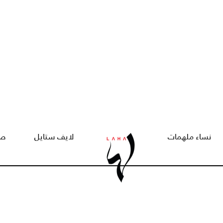
نساء ملهمات
لايف ستايل
صح