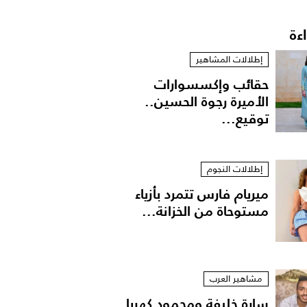
اءة
إطلالات المشاهير
حقائب وإكسسوارات
الأميرة رجوة الحسين..
توقيع...
إطلالات النجوم
ميريام فارس تتمرد بأزياء
مستوحاة من الخزانة...
مشاهير العرب
سارة خليفة ومحمود كهربا