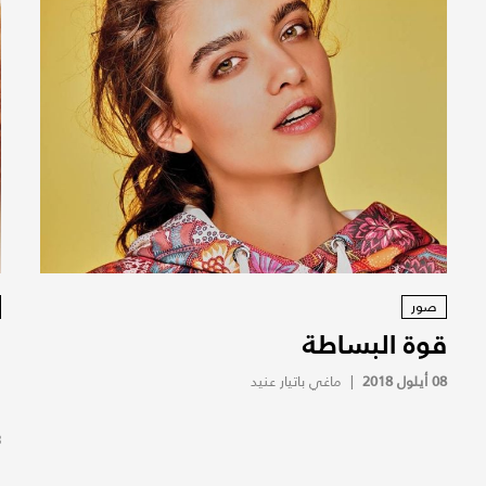
صور
قوة البساطة
ب
و
08 أيلول 2018
|
ماغي باتيار عنيد
ا
3