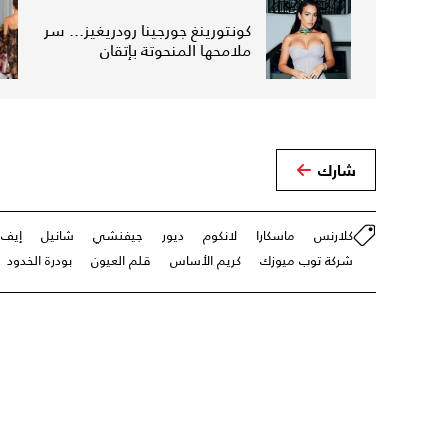
كونتورينغ جورجينا رودريغيز... سر
ملامحها المنحوتة بإتقان
شارك
كلارنس
ماسكارا
لانكوم
ديور
جيفنشي
شانيل
إيف 
شركة توب ميوزك
كريم الأساس
قلم العيون
بودرة الخدود