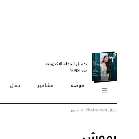
تحميل المجلة الاكترونية
عدد 1098
موضة
مشاهير
جمال
جمال Photoshoot
>
صور
رموش