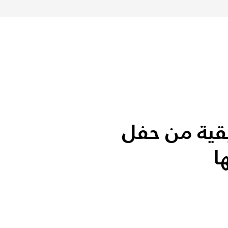
قية من حفل
ا