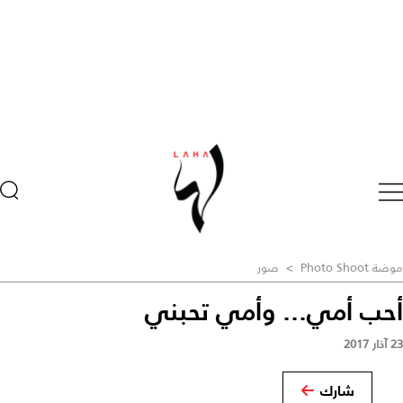
موضة Photo Shoot
>
صور
أحب أمي... وأمي تحبني
23 آذار 2017
شارك