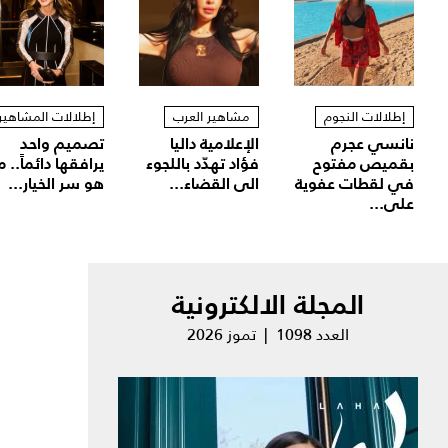
إطلالات النجوم
مشاهير العرب
إطلالات المشاهير
نانسي عجرم
الإعلامية داليا
تصميم واحد
بقميص مفتوح
فؤاد تهدّد باللجوء
يرافقها دائماً.. م
في لقطات عفوية
الى القضاء...
هو سر الخيار...
على...
المجلة الالكترونية
العدد 1098 | تموز 2026