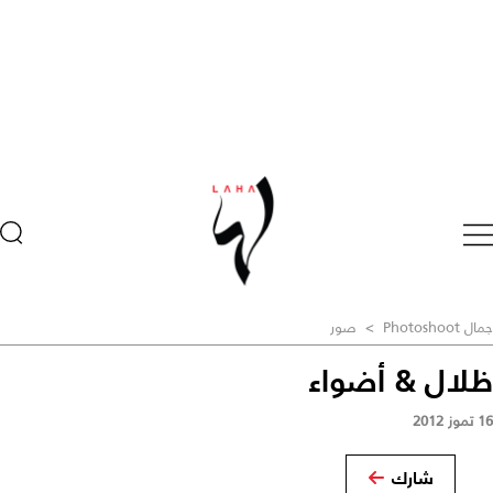
جمال Photoshoot
>
صور
ظلال & أضواء
16 تموز 2012
شارك