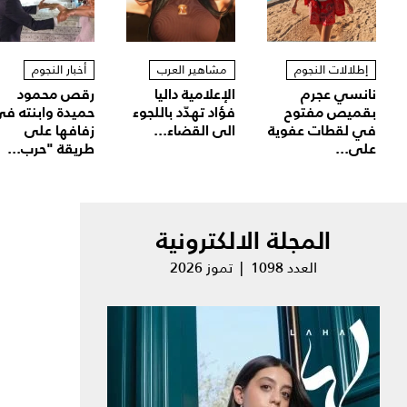
إطلالات النجوم
مشاهير العرب
أخبار النجوم
نانسي عجرم
الإعلامية داليا
رقص محمود
بقميص مفتوح
فؤاد تهدّد باللجوء
حميدة وابنته ف
في لقطات عفوية
الى القضاء...
زفافها على
على...
طريقة "حرب...
المجلة الالكترونية
العدد 1098 | تموز 2026