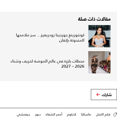
مقالات ذات صلة
كونتورينغ جورجينا رودريغيز... سر ملامحها
المنحوتة بإتقان
محطات بارزة في عالم الموضة لخريف وشتاء
2026 – 2027
شارك
قلم الكحل
ماسكارا
لانكوم
أحمر الشفاه
ديور
جيفنشي