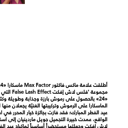
أطلقت علامة ماكس فاكتور
Max Factor
مجموعة 'فلس لاش إفكت
False Lash Effect
التي ح
«24» بالحصول على رموش بارزة وجذابة وطويلة وكث
الماسكارا على الرموش وتركيبتها الغنيّة يجعلان منها
عيد الفطر المبارك؛ فقد فازت بجائزة خيار المحرر في ا
لاش إفكت وجعلتها مستحضراً أساسياً لماكياج عيد الفط