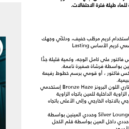
ماء طيلة فترة الاحتفالات.
تخدام كريم مرطّب خفيف، ودلكّي وجهك
لبضعة دقائق، إلى حين تمتصّ البشرة الكريم جيّدًا. ضعي كريم الأساس Lasting
من بودرة Crème Puff من ماكس فاكتور على كامل الوجه، وكمية قليلة جدًّا
ينين بواسطة فرشاة صغيرة ناعمة.
اكس فاكتور ، أو قومي برسم خطوط رفيعة
يعية.
إستخدمي ظلال العينين Smoky Eye Effect واختاري اللون البرونز Bronze Haze إستخدمي
الزاوية الداخلية للعين باتجاه الزاوية
خسفة العين وامزجي بالاتجاه الخارجي وإلى الأعلى باتجاه
ضعي ظلال العينين Max Colour Effect بلون Silver Lounge وحددي العينين بواسطة
Colo باللون الأسود، وحددي داخل العين بواسطة قلم الكحل