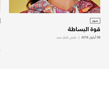
صور
قوة البساطة
ب
و
08 أيلول 2018
|
ماغي باتيار عنيد
ا
3