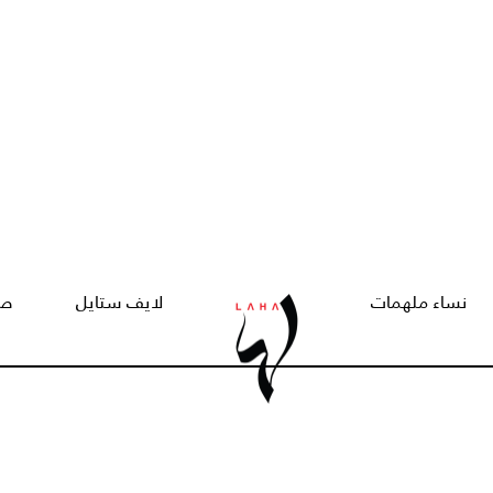
نساء ملهمات
لايف ستايل
صح