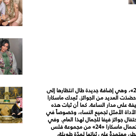
ماسكارا «24»، وهي إضافة جديدة طال انتظارها إلى
صَدَت العديد من الجوائز. تَعِدك ماسكارا
يفة على مدار الساعة. كما أن ثبات هذه
 الأداة الأمثل لجميع النساء، وخصوصاً في
حتفال جوائز فيفا للجمال لهذا العام. وفي
الواقع، عمدت خبيرة التجميل جويل ماردينيان إلى استعمال ماسكارا «24» من مجموعة فلس
ر، معتمدةً على ثباتها لمدّة طويلة،