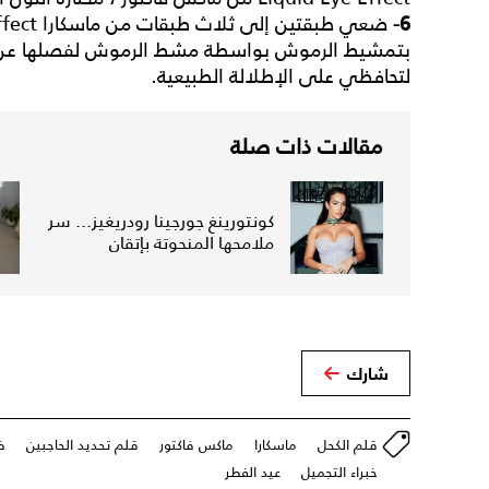
6-
بتمشيط الرموش بواسطة مشط الرموش لفصلها عن ب
لتحافظي على الإطلالة الطبيعية.
مقالات ذات صلة
كونتورينغ جورجينا رودريغيز... سر
ملامحها المنحوتة بإتقان
شارك
قلم الكحل
ماسكارا
ماكس فاكتور
قلم تحديد الحاجبين
ظ
خبراء التجميل
عيد الفطر