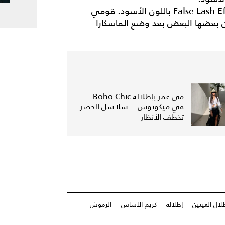
ضعي طبقتين إلى ثلاث طبقات من ماسكارا False Lash Effect باللون الأسود. قومي
عضها البعض بعد وضع الماسكارا
مي عمر بإطلالة Boho Chic
في ميكونوس... سلاسل الخصر
تخطف الأنظار
لال العينين
إطلالة
كريم الأساس
الرموش