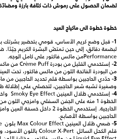
لضمان الحصول على رموش ذات كثافة بارزة ومضادّة لل
خطوة خطوة الى ماكياج العيد
1-
قبل وضع كريم الأساس، قومي بتحضير بشرتك باس
Performanceمن ماكس فاكتور على كامل الوجه.
2-
إستخدمي القليل 
من البودرة الفاتحة اللون من ماكس فاكتور، تحت الع
3-
حدّدي الحاجبين بواسطة قلم تحديد الحاجبين من م
وصغيرة تشبه شعر الحاجبين، لتحصلي على إطلالة طب
4-
الخطوة 1 منه على الجفن السفلي وامزجي اللون من 
الخارجية. إستخدمي الخطوة 2 داخل 
الحاجبين بواسطة الأصابع.
5-
قلم الكحل السائل ur X-Pert
Liquid Eye Effect من ماكس فاكتور ، مختارة اللون الأسود.