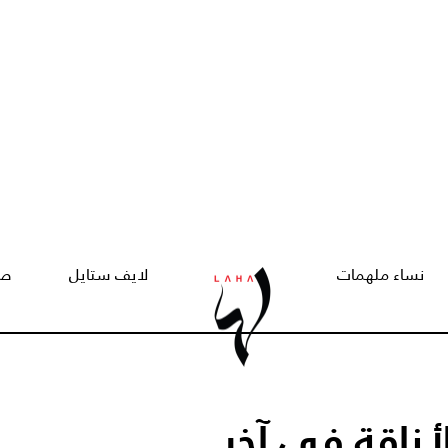
نساء ملهمات
لايف ستايل
صح
لأناقة في آخر