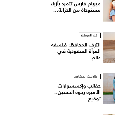
ميريام فارس تتمرد بأزياء
مستوحاة من الخزانة...
أخبار الموضة
الترف المحافظ: فلسفة
المرأة السعودية في
عالم...
إطلالات المشاهير
حقائب وإكسسوارات
الأميرة رجوة الحسين..
توقيع...