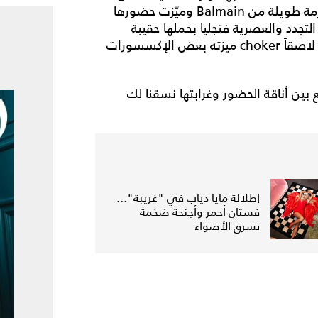
أبيض بسيط اختارته من مجموعة Alaïa نسقته مع جزمة طويلة من Balmain وميّزت حضورها
لتجدد والعصرية فتجليا بحملها حقيبة
Chanel الشفافة أشبه بمجمع الوقود ووضعها عقداً لاصقاً choker ميزته بعض الإكسسورات
ين أناقة الحضور وغرابتها نسقنا لك
إطلالة مايا دياب في "غريبة"...
فستان أحمر وأجنحة ضخمة
تسرق الأضواء