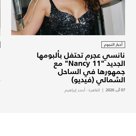
أخبار النجوم
نانسي عجرم تحتفل بألبومها
ف
الجديد "Nancy 11" مع
ف
جمهورها في الساحل
ف
الشمالي (فيديو)
7
07 آب 2026
|
القاهرة - أحمد إبراهيم