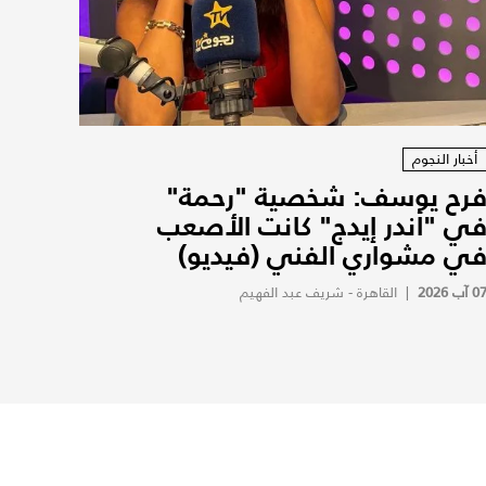
أخبار النجوم
رح يوسف: شخصية "رحمة"
ي "أندر إيدج" كانت الأصعب
ي مشواري الفني (فيديو)
0 آب 2026
|
القاهرة - شريف عبد الفهيم