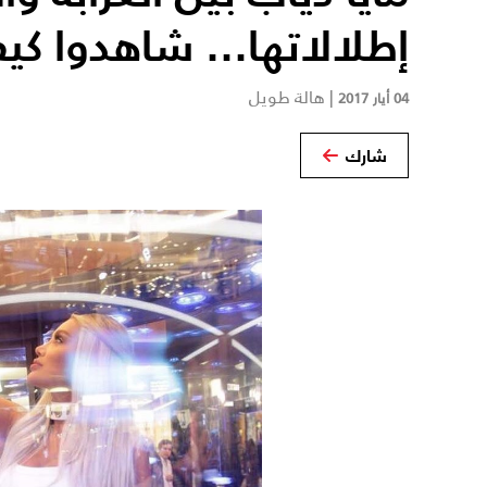
إطلالاتها... شاهدوا ك
|
هالة طويل
04 أيار 2017
شارك