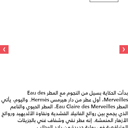
›
‹
بدأت الحكاية بسيل من النجوم مع العطر Eau des
Merveilles، أول عطر من دار هيرمس Hermès. واليوم، يأتي
العطر Eau Claire des Merveilles، العطر الحيوي والناعم
الذي يجمع بين روائح الفانيلا القشدية ونقاوة الألديهيد وروائح
الأزهار المنعشة. إنه عطر نقي وشفاف غني بالجزيئات
المتراقصة في رواية جديدة من بلاد العجائب.