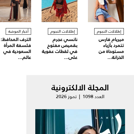
إطلالات النجوم
إطلالات النجوم
أخبار الموضة
ميريام فارس
نانسي عجرم
الترف المحافظ:
تتمرد بأزياء
بقميص مفتوح
فلسفة المرأة
مستوحاة من
في لقطات عفوية
السعودية في
الخزانة...
على...
عالم...
المجلة الالكترونية
العدد 1098 | تموز 2026