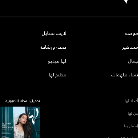
موضة
لايف ستايل
مشاهير
صحة ورشاقة
جمال
لها فيديو
نساء ملهمات
مطبخ لها
أعداد لها
تحميل المجلة الاكترونية
عن لها
إتصل بنا