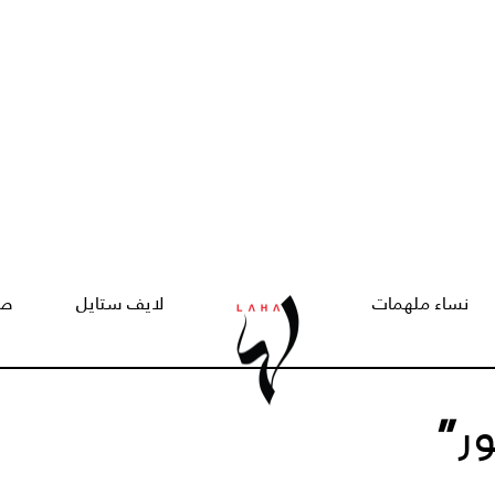
نساء ملهمات
لايف ستايل
صح
ر
”