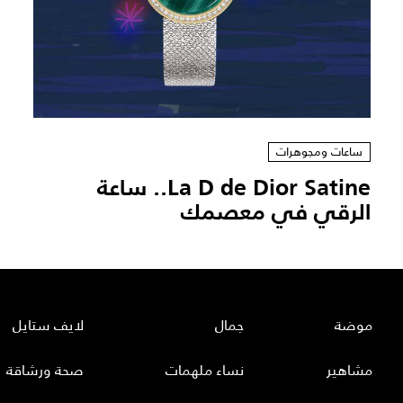
ساعات ومجوهرات
La D de Dior Satine.. ساعة
الرقي في معصمك
موضة
جمال
لايف ستايل
مشاهير
نساء ملهمات
صحة ورشاقة