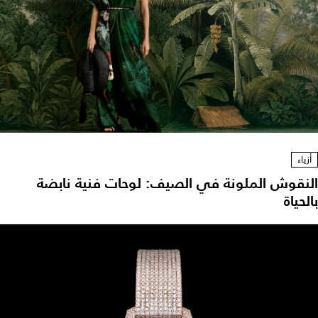
أزياء
النقوش الملونة في الصيف: لوحات فنية نابضة
بالحياة