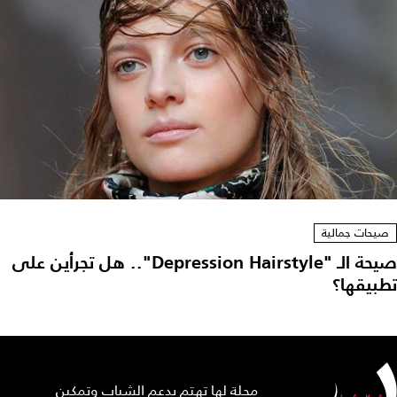
صيحات جمالية
صيحة الـ "Depression Hairstyle".. هل تجرأين على
تطبيقها؟
مجلة لها تهتم بدعم الشباب وتمكين