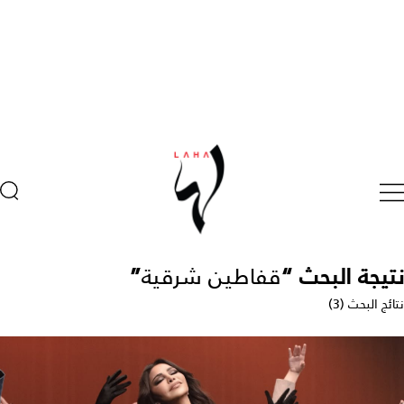
نتيجة البحث “
قفاطين شرقية
”
نتائج البحث (3)