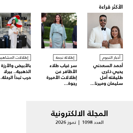
الأكثر قراءة
أخبار النجوم
إطلالة نجمة
إطلالات المشاهير
أحمد السعدني
سر غياب طلاء
بالأبيض والأرزة
يحيي ذكرى
الأظافر عن
الذهبية.. بيرلا
طليقته أمل
إطلالات الأميرة
حرب تبدأ الرحلة..
سليمان وميرنا...
رجوة...
المجلة الالكترونية
العدد 1098 | تموز 2026