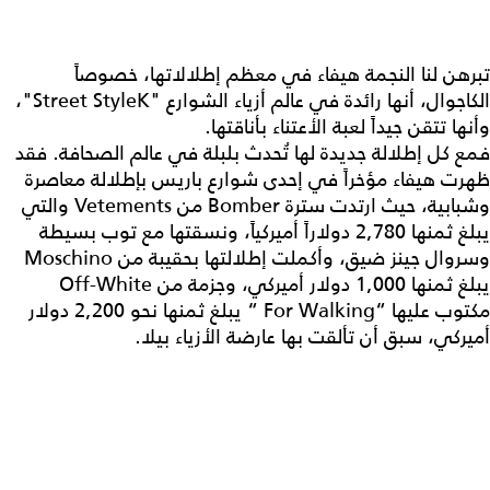
تبرهن لنا النجمة هيفاء في معظم إطلالاتها، خصوصاً
الكاجوال، أنها رائدة في عالم أزياء الشوارع "Street StyleK"،
وأنها تتقن جيداً لعبة الأعتناء بأناقتها.
فمع كل إطلالة جديدة لها تُحدث بلبلة في عالم الصحافة. فقد
ظهرت هيفاء مؤخراً في إحدى شوارع باريس بإطلالة معاصرة
وشبابية، حيث ارتدت سترة Bomber من Vetements والتي
يبلغ ثمنها 2,780 دولاراً أميركياً، ونسقتها مع توب بسيطة
وسروال جينز ضيق، وأكملت إطلالتها بحقيبة من Moschino
يبلغ ثمنها 1,000 دولار أميركي، وجزمة من Off-White
مكتوب عليها “For Walking “ يبلغ ثمنها نحو 2,200 دولار
أميركي، سبق أن تألقت بها عارضة الأزياء بيلا.