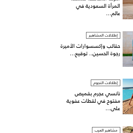
المرأة السعودية في
عالم...
إطلالات المشاهير
حقائب وإكسسوارات الأميرة
رجوة الحسين.. توقيع...
إطلالات النجوم
نانسي عجرم بقميص
مفتوح في لقطات عفوية
على...
مشاهير العرب