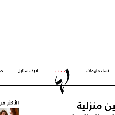
نساء ملهمات
لايف ستايل
صح
ن منزلية
الأكثر قر