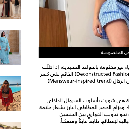
ميص المقصوصة
غير محكومة بالقواعد التقليدية، إذ أطلّت
مؤخراً بأسلوب يجسد مفهوم "الموضة التفكيكية" (Deconstructed Fashion) القائم على كسر
المفاهيم الجمالية النمطية وإعادة تدوير عناصر ملابس الرجال (Menswear-inspired trend)
الة هي شورت بأسلوب السروال الداخلي
 الكارو الزرقاء وحزام الخصر المطاطي البارز بشعار علامة
يثة نحو تذويب الفوارق بين الجنسين