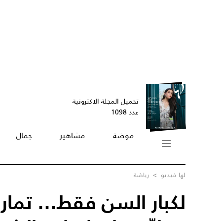
تحميل المجلة الاكترونية
عدد 1098
موضة
مشاهير
جمال
لها فيديو
>
رياضة
لكبار السن فقط... تماري