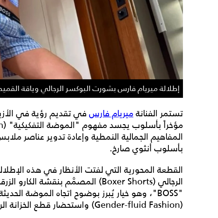
إطلالة ميريام فارس بشورت البوكسر الرجالي وياقة الق
تستمر الفنانة
ميريام فارس
في تقديم رؤية في الأزياء 
بأسلوب أنثوي صارخ.
القطعة المحورية التي لفتت الأنظار في هذه الإطل
الرجالي (Boxer Shorts) المصمَّم بنقشة
"BOSS"، وهو خيار يُبرز بوضوح اتجاه الموضة الحد
(Gender-fluid Fashion) واستحضار قطع الخزانة الرجالية لإعطائها طابعاً عابثاً ومتمكناً.