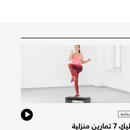
رياضة
إليكِ 7 تمارين منزلية