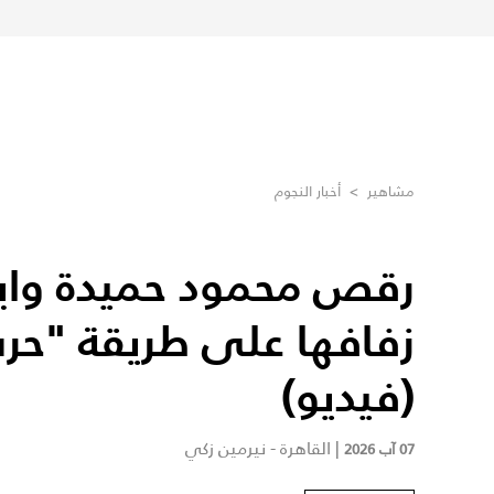
مشاهير
>
أخبار النجوم
رقص محمود حميدة واب
زفافها على طريقة "حرب
(فيديو)
|
القاهرة - نيرمين زكي
07 آب 2026