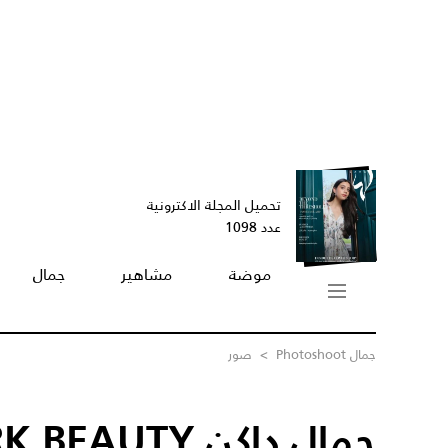
تحميل المجلة الاكترونية
عدد 1098
موضة
مشاهير
جمال
جمال Photoshoot
>
صور
جمال داكن DARK BEAUTY