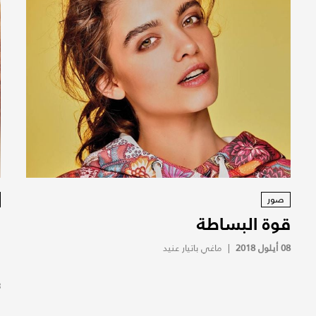
صور
قوة البساطة
ب
و
08 أيلول 2018
|
ماغي باتيار عنيد
ا
3