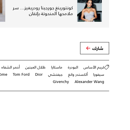
كونتورينغ جورجينا رودريغيز... سر
ملامحها المنحوتة بإتقان
شارك
كريم الأساس
البودرة
ماسكارا
ظلال العينين
أحمر الشفاه
سيفورا
ألكسندر وانغ
جيفنشي
Dior
Tom Ford
côme
Givenchy
Alexander Wang