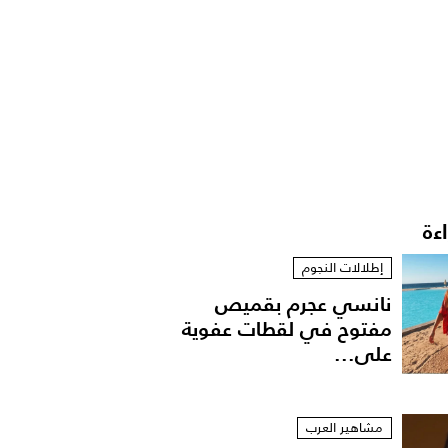
اءة
إطلالات النجوم
نانسي عجرم بقميص
مفتوح في لقطات عفوية
على...
مشاهير العرب