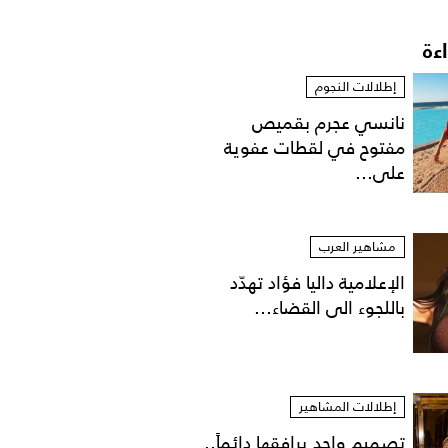
اءة
إطلالات النجوم
نانسي عجرم بقميص
مفتوح في لقطات عفوية
على...
مشاهير العرب
الإعلامية داليا فؤاد تهدّد
باللجوء الى القضاء...
إطلالات المشاهير
تصميم واحد يرافقها دائماً..