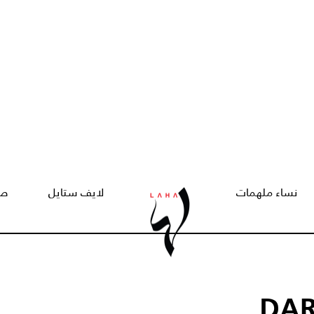
نساء ملهمات
لايف ستايل
صح