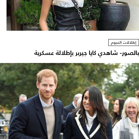
إطلالات النجوم
بالصور- شاهدي كايا جيربر بإطلالة عسكرية ‎