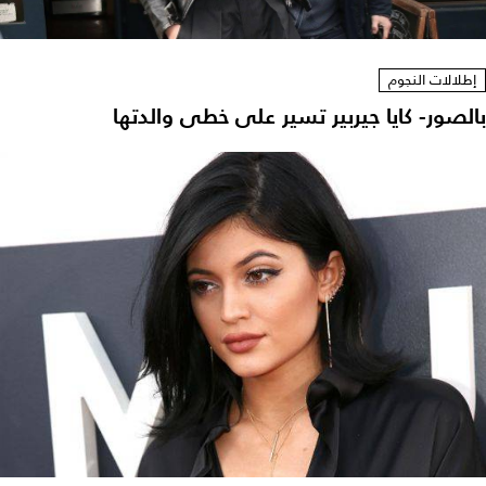
إطلالات النجوم
بالصور- كايا جيربير تسير على خطى والدتها‎