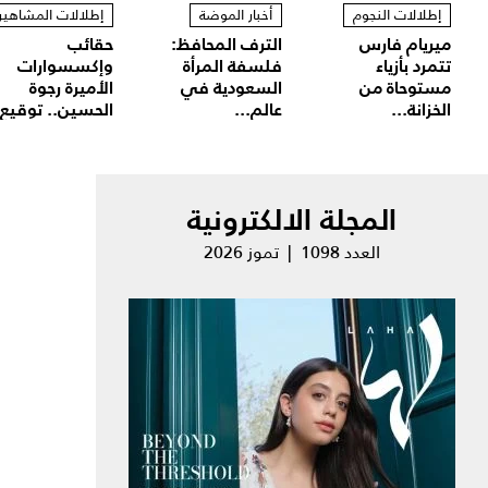
إطلالات النجوم
أخبار الموضة
إطلالات المشاهير
ميريام فارس
الترف المحافظ:
حقائب
تتمرد بأزياء
فلسفة المرأة
وإكسسوارات
مستوحاة من
السعودية في
الأميرة رجوة
الخزانة...
عالم...
الحسين.. توقيع.
المجلة الالكترونية
العدد 1098 | تموز 2026