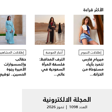
الأكثر قراءة
إطلالات النجوم
أخبار الموضة
إطلالات المشاهير
ميريام فارس
الترف المحافظ:
حقائب
تتمرد بأزياء
فلسفة المرأة
وإكسسوارات
مستوحاة من
السعودية في
الأميرة رجوة
الخزانة...
عالم...
الحسين.. توقيع.
المجلة الالكترونية
العدد 1098 | تموز 2026