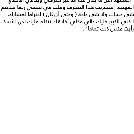
"المشهد أقل ما يقال عنه أنه غير احترافي ويجافي الأخلاق
المهنية. استغربت هذا التصرف وقلت في نفسي ربما عندهم
شي حساب ولا شي حاجة ( وحتى أن كان ) احتراما لمسارك
الفني الكبير خليك عالي وخلي أخلاقك تتكلم عليك لكن للأسف
رأيت عكس ذلك تماماً",