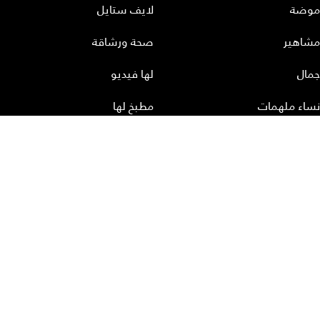
موضة
لايف ستايل
مشاهير
صحة ورشاقة
جمال
لها فيديو
نساء ملهمات
مطبخ لها
أعداد لها
تحميل المجلة الاكترونية
عن لها
إتصل بنا
سياسة الخصوصية
إشترك
الأرشيف