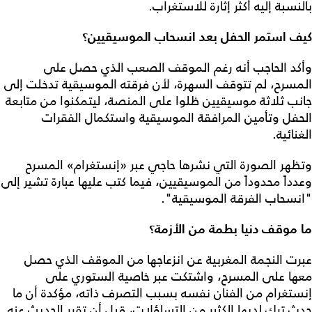
بالنسبة إليه أكثر إثارة للاستغراب.
كيف استمر الحفل بعد انسحاب الموسيقيين؟
وأكد الحاجب أنه رغم الموقف الصعب الذي حصل على
المسرح، لم تتوقف السهرة، لأن فرقته الموسيقية تدخلت إلى
جانب ثلاثة موسيقيين ظلوا على المنصة، ليتمكنوا من متابعة
الحفل وتأمين المرافقة الموسيقية واستكمال الفقرات
الغنائية.
وتظهر الصورة التي نشرها حاجي عبر «إنستغرام» المسرح
وعدداً محدوداً من الموسيقيين، فيما كتب عليها عبارة تشير إلى
"انسحاب الفرقة الموسيقية".
ما موقف دنيا بطمة من الأزمة؟
عبرت النجمة المغربية عن انزعاجها من الموقف الذي حصل
معها على المسرح، واشتكت عبر خاصية الستوري على
إنستغرام من الفنان نفسه بسبب التصرف ذاته، مؤكدة أن ما
حدث ترك لديها الكثير من التساؤلات، قبل أن تقرر الحديث عنه