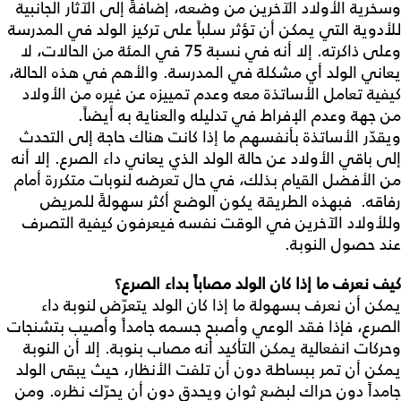
وسخرية الأولاد الآخرين من وضعه، إضافةً إلى الآثار الجانبية
للأدوية التي يمكن أن تؤثر سلباً على تركيز الولد في المدرسة
وعلى ذاكرته. إلا أنه في نسبة 75 في المئة من الحالات، لا
يعاني الولد أي مشكلة في المدرسة. والأهم في هذه الحالة،
كيفية تعامل الأساتذة معه وعدم تمييزه عن غيره من الأولاد
من جهة وعدم الإفراط في تدليله والعناية به أيضاً.
ويقدّر الأساتذة بأنفسهم ما إذا كانت هناك حاجة إلى التحدث
إلى باقي الأولاد عن حالة الولد الذي يعاني داء الصرع. إلا أنه
من الأفضل القيام بذلك، في حال تعرضه لنوبات متكررة أمام
رفاقه. فبهذه الطريقة يكون الوضع أكثر سهولةً للمريض
وللأولاد الآخرين في الوقت نفسه فيعرفون كيفية التصرف
عند حصول النوبة.
كيف نعرف ما إذا كان الولد مصاباً بداء الصرع؟
يمكن أن نعرف بسهولة ما إذا كان الولد يتعرّض لنوبة داء
الصرع، فإذا فقد الوعي وأصبح جسمه جامداً وأصيب بتشنجات
وحركات انفعالية يمكن التأكيد أنه مصاب بنوبة. إلا أن النوبة
يمكن أن تمر ببساطة دون أن تلفت الأنظار، حيث يبقى الولد
جامداً دون حراك لبضع ثوانٍ ويحدق دون أن يحرّك نظره. ومن