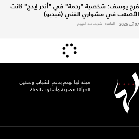
فرح يوسف: شخصية "رحمة" في "أندر إيدج" كانت
الأصعب في مشواري الفني (فيديو)
07 آب 2026
|
القاهرة - شريف عبد الفهيم
مجلة لها تهتم بدعم الشباب وتمكين
المرأة العصرية وأسلوب الحياة.