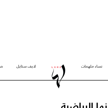
نساء ملهمات
لايف ستايل
صح
ا الرياضية