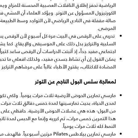
الرياضية تحفز إطلاق الناقلات العصبية المحسنة للمزاج 
الكورتيزول المسؤول عن التوتر. ويؤكد العلماء أن المشي ف
صالة مقفلة في النادي الرياضي لأن التواجد وسط الطبيعة ك
المرضى.
­­ تدربي على الرقص في البيت مرة كل أسبوع لأن الرقص ي
السلبية والتركيز بدل ذلك على الموسيقى والإيقاع. كما يش
اجتماعي مفيد جداً، إذ أثبتت الدراسات أن الرقص ساعد كثيرا
يمكن القول إن أي نشاط جسدي مفيد، ولذلك افعلي ما تحبينه. و
المضادة للاكتئاب، يقترح الأطباء غالباً على مرضاهم التركيز 
لمعالجة سلس البول الناجم عن التوتر
مارسي تمارين الحوض الأرضية ثلاث مرات يومياً. ولكي تكون
لمدى الحياة، بحيث تمارسينها لمدة خمس دقائق ثلاث مرات 
من البول- هذه هي عضلات الحوض الأرضية. حافظي على هذ
النمط كله ثلاث مرات يومياً.
مارسي تمارين بيلاطس Pilates مرتين أس