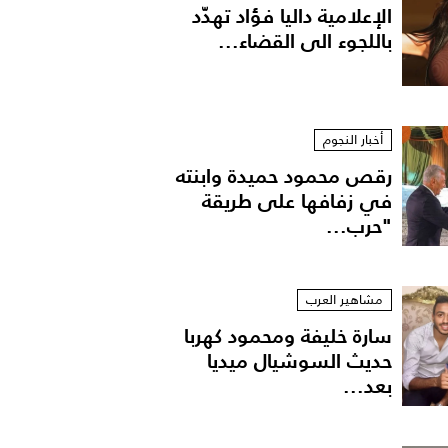
الإعلامية داليا فؤاد تهدّد
باللجوء الى القضاء...
أخبار النجوم
رقص محمود حميدة وابنته
في زفافها على طريقة
"حرب...
مشاهير العرب
سارة خليفة ومحمود كهربا
حديث السوشيال ميديا
بعد...