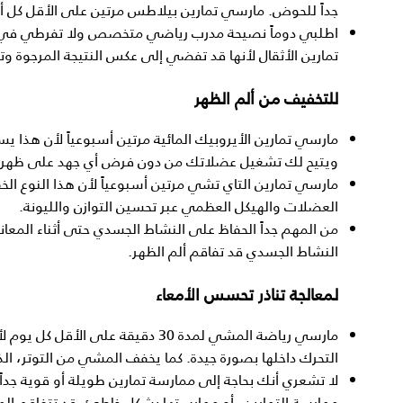
جداً للحوض. مارسي تمارين بيلاطس مرتين على الأقل كل أس
اطلبي دوماً نصيحة مدرب رياضي متخصص ولا تفرطي في مما
تمارين الأثقال لأنها قد تفضي إلى عكس النتيجة المرجوة
للتخفيف من ألم الظهر
مارسي تمارين الأيروبيك المائية مرتين أسبوعياً لأن هذا ي
ويتيح لك تشغيل عضلاتك من دون فرض أي جهد على ظهرك
مارسي تمارين التاي تشي مرتين أسبوعياً لأن هذا النوع ال
العضلات والهيكل العظمي عبر تحسين التوازن والليونة.
من المهم جداً الحفاظ على النشاط الجسدي حتى أثناء المعاناة
النشاط الجسدي قد تفاقم ألم الظهر.
لمعالجة تناذر تحسس الأمعاء
مارسي رياضة المشي لمدة 30 دقيقة عل
التحرك داخلها بصورة جيدة. كما يخفف المشي من التوتر، الذي 
لا تشعري أنك بحاجة إلى ممارسة تمارين طويلة أو قوية جدا
ممارسة التمارين، أو ممارستها بشكل خاطئ، قد تتفاقم ال