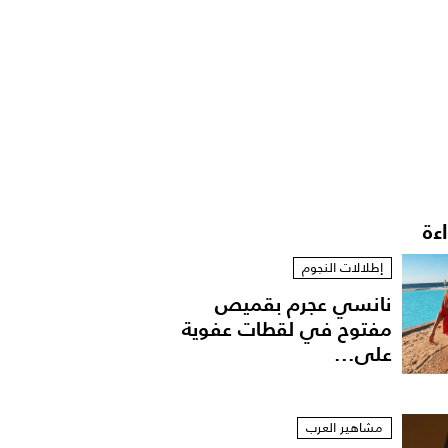
اءة
إطلالات النجوم
نانسي عجرم بقميص
مفتوح في لقطات عفوية
على...
مشاهير العرب