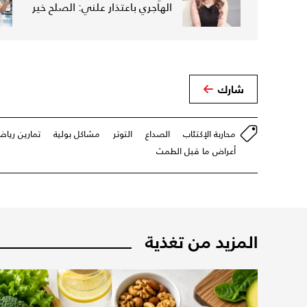
الهاجري باعتذار علني: الصلح خير
شارك
محاربة الإكتئاب
الصداع
التوتر
مشاكل بولية
تمارين رياض
أعراض ما قبل الطمث
المزيد من تغذية