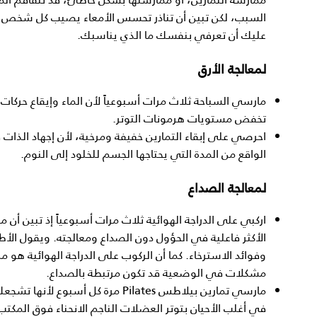
السبب، لكن تبين أن تناذر تحسس الأمعاء يصيب كل شخص بط
عليك أن تعرفي بنفسك ما الذي يناسبك.
لمعالجة الأرق
مارسي السباحة ثلاث مرات أسبوعياً لأن الماء وإيقاع حركات ا
تخفض مستويات هرمونات التوتر.
احرصي على إبقاء التمارين خفيفة ومرخية، لأن إجهاد الذات ق
الواقع من المدة التي يحتاجها الجسم للخلود إلى النوم.
لمعالجة الصداع
اركبي على الدراجة الهوائية ثلاث مرات أسبوعياً إذ تبين أن
الأكثر فاعلية في الحؤول دون الصداع ومعالجته. ويقول الأطب
وفوائد الاسترخاء. كما أن الركوب على الدراجة الهوائية هو من 
مشكلات في الوضعية قد تكون مرتبطة بالصداع.
مارسي تمارين بيلاطس Pilates مرة كل
في أغلب الأحيان بتوتر العضلات الناجم الانحناء فوق المك