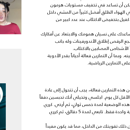
ويمكن أن تساعد في تخفيف مستويات هرمون
ي الهواء الطلق أفضل كثيراً من المشي داخل
فيل بتخفيض الاكتئاب عند عدد كبير من
ساعدك على نسيان همومك والابتعاد عن أفكارك
جع الرقص إطلاق الأندورفينات وله جانب
ً الأشخاص المصابين بالاكتئاب.
بما أن التمارين فعالة أحياناً بقدر الأدوية
على التمارين الرياضية.
 هذه التمارين فعالة، يجب أن تتحول إلى عادة
الأقل كل يوم. اجلسي وتخيلي أنك تحبسين دفقاً
ه الوضعية لمدة خمس ثوانٍ، ثم أرخي. كرري
هذا التمرين خمس مرات، ثم كرريه وإنما مع الحبس لمدة ثانية واحدة فقط. تابعي لمدة 5 دقائق، ثم كرري
بوعياً. فالهدف من ذلك تقويتك من الداخل، مما قد يكون مفيداً