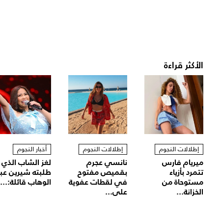
الأكثر قراءة
إطلالات النجوم
إطلالات النجوم
أخبار النجوم
ميريام فارس
نانسي عجرم
لغز الشاب الذي
تتمرد بأزياء
بقميص مفتوح
طلبته شيرين عب
مستوحاة من
في لقطات عفوية
الوهاب قائلة:...
الخزانة...
على...