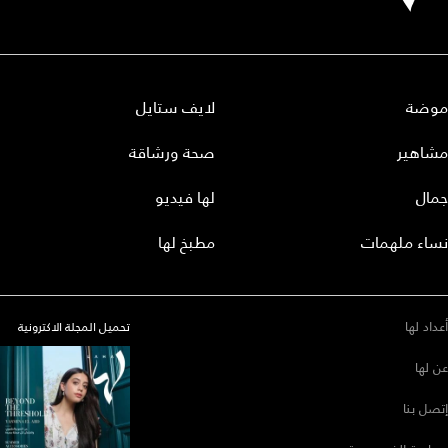
موضة
لايف ستايل
مشاهير
صحة ورشاقة
جمال
لها فيديو
نساء ملهمات
مطبخ لها
أعداد لها
تحميل المجلة الاكترونية
عن لها
إتصل بنا