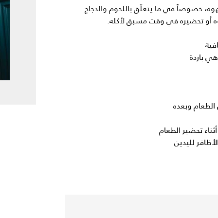
طهوه، خصوصاً في ما يتعلّق باللحوم والدجاج
ه أو تحضيره في وقت مسبق لأكله.
فية
هي باردة
الطعام وبعده
ناء تحضير الطعام
أظافر لليدين