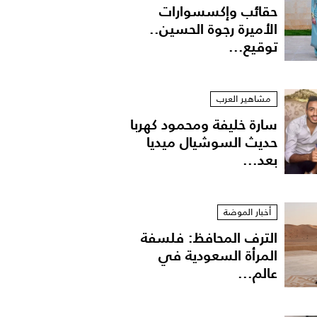
حقائب وإكسسوارات
الأميرة رجوة الحسين..
توقيع...
مشاهير العرب
سارة خليفة ومحمود كهربا
حديث السوشيال ميديا
بعد...
أخبار الموضة
الترف المحافظ: فلسفة
المرأة السعودية في
عالم...