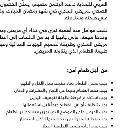
العربي للتغذية د.عبد الرحمن مصيغر، يمكن الحصول 
الصحي لمريض السكري في شهر رمضان المبارك وفي ال
على صحته وسلامته.
تلعب عوامل عدة أهمية كبرى في غذاء أي مريض وتحد
وحدها مهمة، فإلى جانبها لا بد من الالتفات إلى النظ
مريض السكري وطريقة تقسيم الوجبات الغذائية وغيره
طبيعة الطعام الذي يتناوله المريض.
من
أجل
طعام
آمن
:
يجب غسل الطعام بماء نظيف قبل الأكل والطهو
يجب حفظ الطعام بعيداً عن الغبار والحشرات والدخان
يجب استخدام فوطة نظيفة لتجفيف اليدين
يجب تنظيف أواني المطبخ جيداً قبل استعمالها
يجب الحرص على الموضع الذي يجري فيه تحضير الطعام
يجب تغطية القدر التي يحفظ فيها الأكل باستمرار
يجب عدم إعادة تجميد الأطعمة النيئة