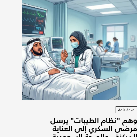
صحة عامة
هم "نظام الطيبات" يرسل
رضى السكري إلى العناية
لمركزة.. والصحة السعودية