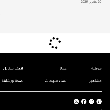
20 حزيران 2026
ت
9
موضة
جمال
لايف ستايل
مشاهير
نساء ملهمات
صحة ورشاقة