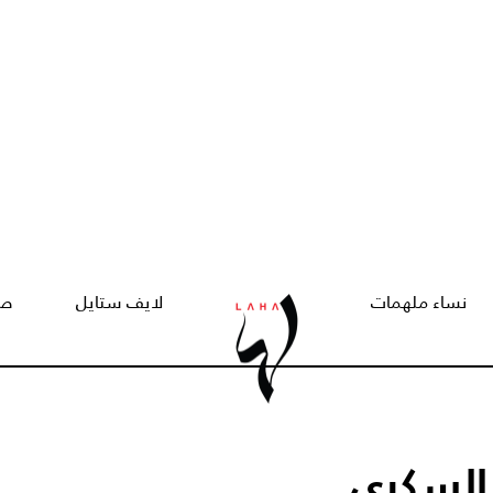
نساء ملهمات
لايف ستايل
صح
السكري