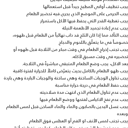
يجب تنظيف أواني المطبخ جيداً قبل استعمالها
يجب الحرص على الموضع الذي يجري فيه تحضير الطعام
يجب تغطية القدر التي يحفظ فيها الأكل باستمرار
يجب عدم إعادة تجميد الأطعمة النيئة
يجب التأكد مما إذا كان الثلج قد ذاب نهائياً من الطعام قبل طهوه،
خصوصاً في ما يتعلّق باللحوم والدجاج
يجب تجنب إخراج الطعام في وقت مبكر من الثلاجة قبل طهوه أو
تحضيره في وقت مسبق لأكله.
بعد الاكل، يجب وضع الطعام المتبقي مباشرةً في الثلاجة.
يجب طهو الطعام بالكامل بحيث يتعرّض كاملاً للحرارة لفترة كافية
يجب تناول الوجبات الساخنة وهي ساخنة والوجبات الباردة وهي باردة
يجب حفظ الطعام في درجة حرارة مناسبة
يجب عدم تناول الطعام الذي انتهت مدة صلاحيته
يجب عدم نفخ الاكياس لفتحها ووضع الطعام فيها
يجب غسل اليدين بالصابون والماء والماء الساخن قبل لمس الطعام
وبعده
يجب تجنب لمس الأنف او الفم أو العطس فوق الطعام
يجب عدم تمشيط الشعر في مكان الطعام. كما يجب تغطيته أثناء