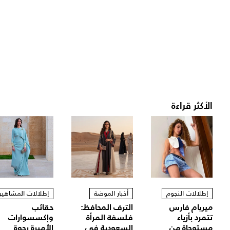
الأكثر قراءة
إطلالات النجوم
أخبار الموضة
إطلالات المشاهير
ميريام فارس
الترف المحافظ:
حقائب
تتمرد بأزياء
فلسفة المرأة
وإكسسوارات
مستوحاة من
السعودية في
الأميرة رجوة