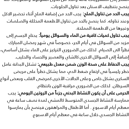
ينصح بتنظيف الاسنان بعد تناول الحلويات.
يجب
الحد
من
تناول
الملح
:
يجب الحد من إضافة الملح أثناء تحضير الاكل
وعند تناوله. كما ينصح بالحد من تناول الأطعمة المخللة والصلصات
وغيرها من الاطعمة المملحة.
يجب
تناول
كميات
كافية
من
الماء
والسوائل
يومياً
:
يحتاج الجسم إلى
مزيد من السوائل في أيام الحر، خصوصاً في شهر رمضان المبارك
نظراً الى الصيام. لذلك من الضروري التركيز على الماء بشكل أساسي،
إضافةً إلى السوائل الاخرى كالشاي والعصير والحساء والحليب.
يجب
الحفاظ
على
صحة
الوزن
ضمن
معدل
طبيعي
:
تشكل البدانة عامل
خطر رئيسياً في ارتفاع ضغط الدم، مما يشكل خطراً على مريض
السكري بشكل خاص وعلى الحالات الأخرى كمرضى القلب وبعض أنواع
السرطان. لذلك من الضروري مراقبة الوزن بانتظام.
الحرص
على
أن
يكون
النشاط
البدني
جزءاً
من
الروتين
اليومي
:
يجب
ممارسة النشاط الجسدي المتوسط كالمشي لمدة نصف ساعة في
معظم أيام الاسبوع . أما الأطفال والمراهقون فينصح بأن يمارسوا
النشاط الجسدي خلال ساعة في معظم أيام الاسبوع.