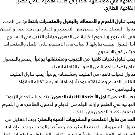
الفاكهة في موسمها، هذا إلى جانب أهمية تناول عصير
الفاكهة الطازج.
يجب
تناول
اللحوم
والأسماك
والبقول
والمكسرات
بانتظام
:
من المهم
تناول السمك مرة أو اثنتين في الاسبوع والدجاج دون جلد مرة أو اثنتين
في الأسبوع واللحوم الخالية من الدهون مرة أو اثنتين في الاسبوع.
أما البقول فيجب تناولها 3 مرات في الاسبوع على الأقل والمكسرات
مرتين في الاسبوع.
يجب
تناول
كميات
كافية
من
الحبوب
ومشتقاتها
يومياً
:
ينصح بالحصول
على نصف الكمية من الحبوب الكاملة الغذاء.
تناول كميات كافية من الحليب ومشتقاته يومياً: يجب تناول الحليب
القليل الدسم ومشتقاته يومياً، إضافة إلى مشتقاته المقوّاة
بالفيتامين «د».
يجب
الحد
من
تناول
الأطعمة
الغنية
بالدهون
:
ينصح باستخدام الزيوت
النباتية في الطهو وإزالة الجلد من الدجاج والدهون الظاهرة في اللحوم
لتخفيف كمية الدهون في الغذاء.
الحد
من
تناول
الاطعمة
والمشروبات
الغنية
بالسكر
:
يجب التقليل من
تناول المشروبات الغنية بالسكر، خصوصاً بين الوجبات وتجنب إضافة
السكر إلى المشروبات عامةً والحد من تناول الشوكولا والحلويات. كما