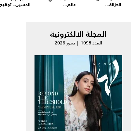
الخزانة...
عالم...
الحسين.. توقيع.
المجلة الالكترونية
العدد 1098 | تموز 2026