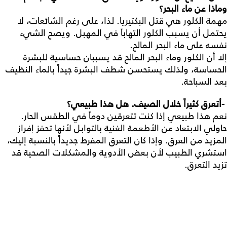
وماذا
عن
ماء
البحر؟
مهمة الكلور هي قتل البكتيريا. لذا، على رغم الشائعات، لا
يحتمل أن يسبب الكلور التهاباً في المهبل. ويصح الشيء
نفسه على ماء البحر المالح.
إلا أن الكلور وماء البحر المالح قد يسببان حساسية للبشرة
الحساسة، ولذلك يستحسن شطف البشرة جيداً بالماء النظيف
بعد السباحة.
-
أتعرق
كثيراً
خلال
الصيف
.
هل
هذا
طبيعي؟
نعم هذا طبيعي إذا كنت تتعرقين دوماً في الطقس الحار.
حاولي الابتعاد عن الأطعمة الغنية بالتوابل لأنها تحفز إفراز
المزيد من العرق. وإذا كان التعرق المفرط جديداً بالنسبة إليك،
استشري الطبيب لأن بعض الأدوية والمشكلات الصحية قد
تزيد التعرق.