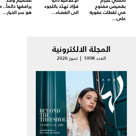
نانسي عجرم
الإعلامية داليا
تصميم واحد
بقميص مفتوح
فؤاد تهدّد باللجوء
يرافقها دائماً.. م
في لقطات عفوية
الى القضاء...
هو سر الخيار...
على...
المجلة الالكترونية
العدد 1098 | تموز 2026